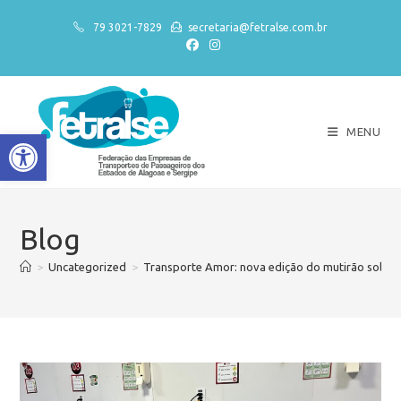
79 3021-7829
secretaria@fetralse.com.br
MENU
Abrir a barra de ferramentas
Blog
>
Uncategorized
>
Transporte Amor: nova edição do mutirão solidári