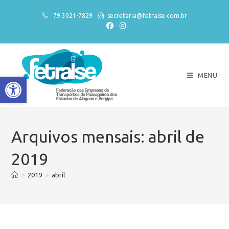
79 3021-7829
secretaria@fetralse.com.br
MENU
Abrir a barra de ferramentas
Arquivos mensais: abril de
2019
>
2019
>
abril