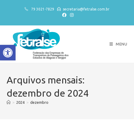
79 3021-7829
secretaria@fetralse.com.br
MENU
Abrir a barra de ferramentas
Arquivos mensais:
dezembro de 2024
>
2024
>
dezembro