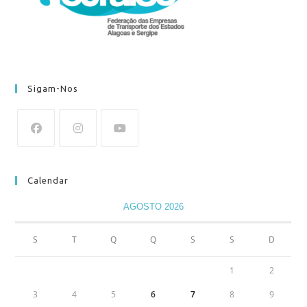
Sigam-Nos
Calendar
AGOSTO 2026
S
T
Q
Q
S
S
D
1
2
3
4
5
6
7
8
9