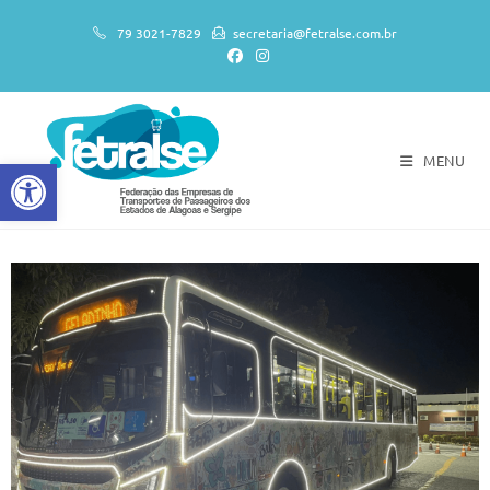
79 3021-7829
secretaria@fetralse.com.br
MENU
Abrir a barra de ferramentas