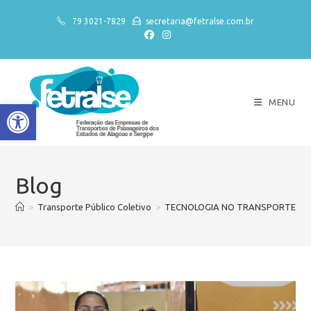
79 3021-7829
secretaria@fetralse.com.br
MENU
Abrir a barra de ferramentas
Blog
>
Transporte Público Coletivo
>
TECNOLOGIA NO TRANSPORTE COL