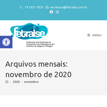
79 3021-7829
secretaria@fetralse.com.br
MENU
Abrir a barra de ferramentas
Arquivos mensais:
novembro de 2020
>
2020
>
novembro