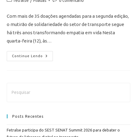
fetralse
/
Fliadas
0 comentário
Com mais de 35 doações agendadas para a segunda edição,
o mutirão de solidariedade do setor de transporte segue
há três anos transformando empatia em vida Nesta
quarta-feira (12), às…
Continue Lendo
Posts Recentes
Fetralse participa do SEST SENAT Summit 2026 para debater o
futuro da liderança digital no transporte