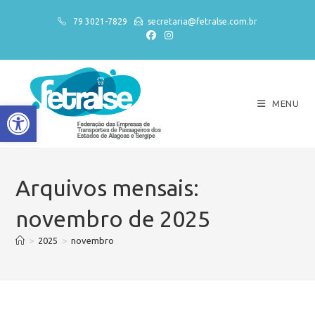
79 3021-7829
secretaria@fetralse.com.br
MENU
Abrir a barra de ferramentas
Arquivos mensais:
novembro de 2025
>
2025
>
novembro