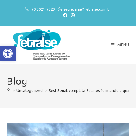
79 3021-7829
secretaria@fetralse.com.br
MENU
Abrir a barra de ferramentas
Blog
>
Uncategorized
>
Sest Senat completa 24 anos formando e qualifi