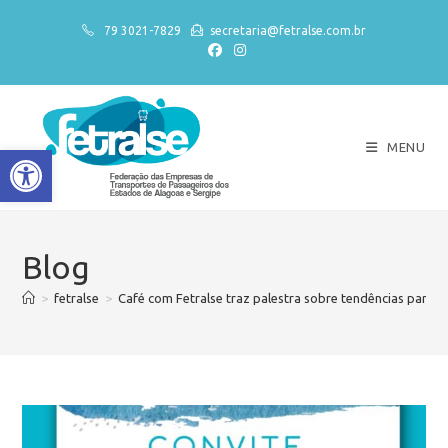
79 3021-7829
secretaria@fetralse.com.br
MENU
Abrir a barra de ferramentas
Blog
>
fetralse
>
Café com Fetralse traz palestra sobre tendências para 