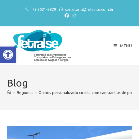
79 3021-7829
secretaria@fetralse.com.br
MENU
Abrir a barra de ferramentas
Blog
>
Regional
>
Ônibus personalizado circula com campanhas de prev