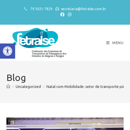
79 3021-7829
secretaria@fetralse.com.br
MENU
Abrir a barra de ferramentas
Blog
>
Uncategorized
>
Natal com Mobilidade: setor de transporte públ