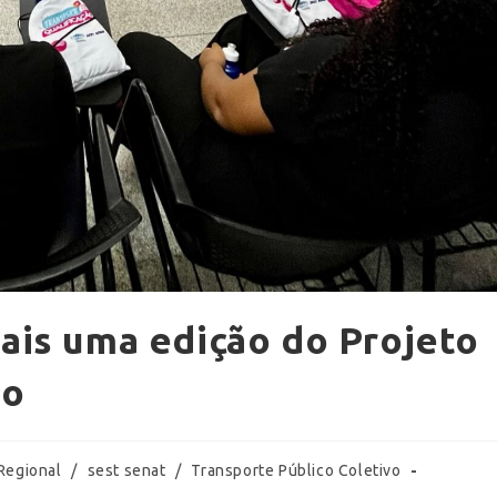
ais uma edição do Projeto
ão
Regional
/
sest senat
/
Transporte Público Coletivo