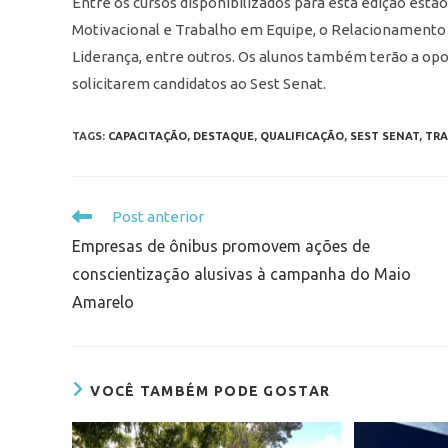
Entre os cursos disponibilizados para esta edição est
Motivacional e Trabalho em Equipe, o Relacionamento
Liderança, entre outros. Os alunos também terão a opo
solicitarem candidatos ao Sest Senat.
TAGS
:
CAPACITAÇÃO
,
DESTAQUE
,
QUALIFICAÇÃO
,
SEST SENAT
,
TRA
Post anterior
Empresas de ônibus promovem ações de
conscientização alusivas à campanha do Maio
Amarelo
VOCÊ TAMBÉM PODE GOSTAR