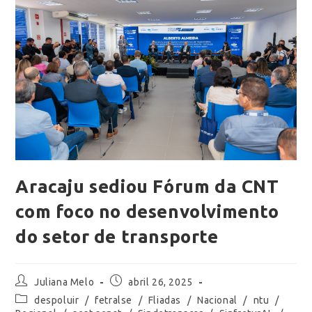
Aracaju sediou Fórum da CNT
com foco no desenvolvimento
do setor de transporte
Juliana Melo
abril 26, 2025
despoluir
/
fetralse
/
Fliadas
/
Nacional
/
ntu
/