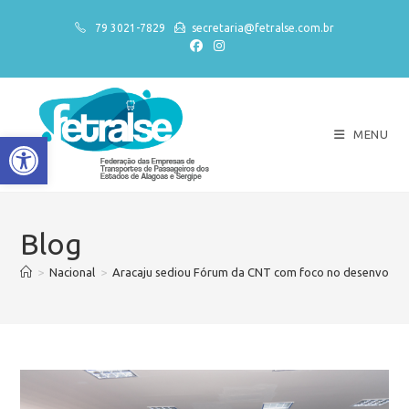
79 3021-7829
secretaria@fetralse.com.br
MENU
Abrir a barra de ferramentas
Blog
>
Nacional
>
Aracaju sediou Fórum da CNT com foco no desenvolvim