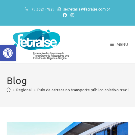
79 3021-7829
secretaria@fetralse.com.br
MENU
Abrir a barra de ferramentas
Blog
>
Regional
>
Pulo de catraca no transporte público coletivo traz imp