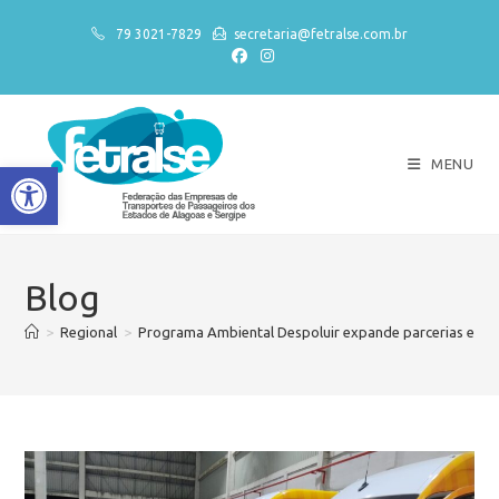
79 3021-7829
secretaria@fetralse.com.br
MENU
Abrir a barra de ferramentas
Blog
>
Regional
>
Programa Ambiental Despoluir expande parcerias em Al