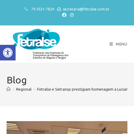
79 3021-7829
secretaria@fetralse.com.br
MENU
Abrir a barra de ferramentas
Blog
>
Regional
>
Fetralse e Setransp prestigiam homenagem a Luciano 