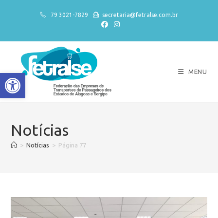
79 3021-7829
secretaria@fetralse.com.br
MENU
Abrir a barra de ferramentas
Notícias
>
Notícias
>
Página 77