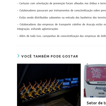
– Cartazes com orientação de prevenção foram afixados nos ônibus e termi
– Colaboradores passaram por treinamentos de conscientização sobre prev
– Estão sendo distribuídos sabonetes na entrada dos banheiros dos termin
– Colaboradores das empresas de transporte coletivo de Aracaju estão o
integração, evitando aglomerações
– Além de tudo isso, campanhas de conscientização das empresas de ônibu
VOCÊ TAMBÉM PODE GOSTAR
Setor de t