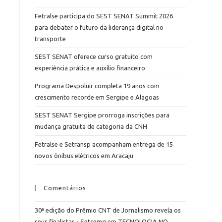
Fetralse participa do SEST SENAT Summit 2026
para debater o futuro da liderança digital no
transporte
SEST SENAT oferece curso gratuito com
experiência prática e auxílio financeiro
Programa Despoluir completa 19 anos com
crescimento recorde em Sergipe e Alagoas
SEST SENAT Sergipe prorroga inscrições para
mudança gratuita de categoria da CNH
Fetralse e Setransp acompanham entrega de 15
novos ônibus elétricos em Aracaju
Comentários
30ª edição do Prêmio CNT de Jornalismo revela os
seus finalistas - Setcemg
em
TECNOLOGIA NO