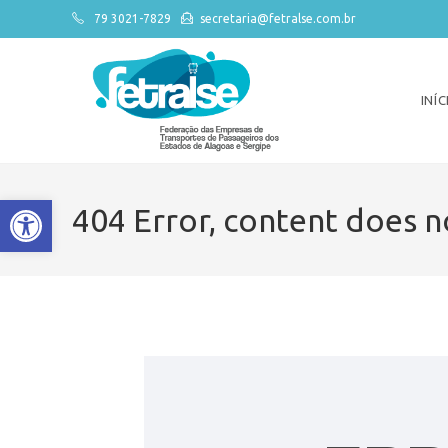
79 3021-7829
secretaria@fetralse.com.br
INÍC
Abrir a barra de ferramentas
404 Error, content does n