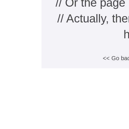
// Or the pag
// Actually, th
<< Go bac