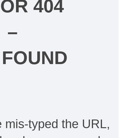
OR 404
–
 FOUND
e mis-typed the URL,