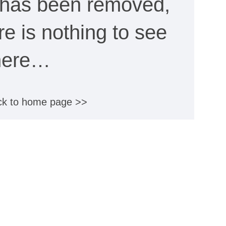
e has been removed,
ere is nothing to see
here…
k to home page >>