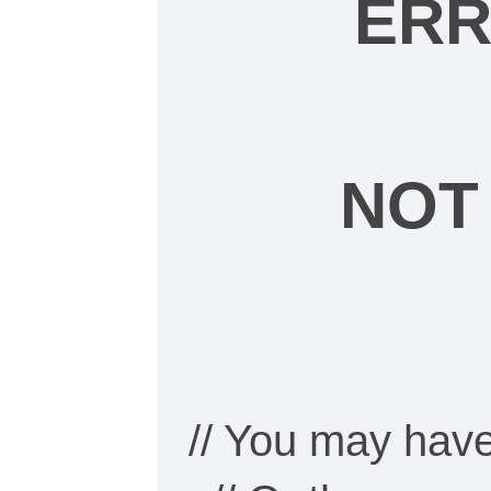
ERR
NOT
// You may hav