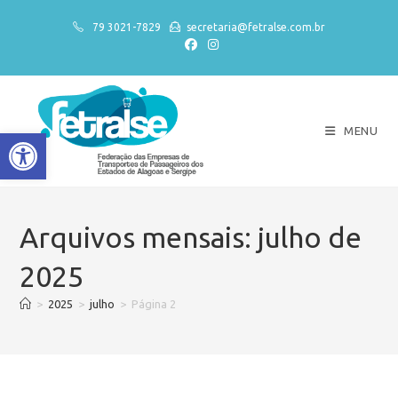
79 3021-7829
secretaria@fetralse.com.br
MENU
Abrir a barra de ferramentas
Arquivos mensais: julho de
2025
>
2025
>
julho
>
Página 2