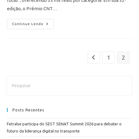
rotas”, oferecendo 35 mil reais por categoria Em sua 32ª
edição, o Prêmio CNT…
Continue Lendo
1
2
Posts Recentes
Fetralse participa do SEST SENAT Summit 2026 para debater o
futuro da liderança digital no transporte